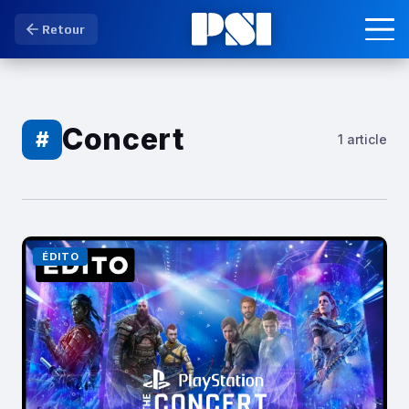
Retour
Concert
#
1 article
ÉDITO