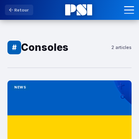
Retour
Consoles
#
2 articles
NEWS