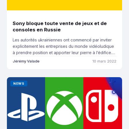
Sony bloque toute vente de jeux et de
consoles en Russie
Les autorités ukrainiennes ont commencé par inviter
explicitement les entreprises du monde vidéoludique
à prendre position et apporter leur pierre à l’édifice.
Beaucoup ont réagi rapidement mais hormis le fait de
Jérémy Valade
10 mars 2022
priver les joueurs russes de la sortie de Gran Turismo
7, nous attendions un geste beaucoup plus fort de la
firme japonaise… C’est désormais […]
NEWS