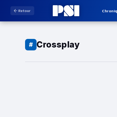
Chroni
Retour
Crossplay
#