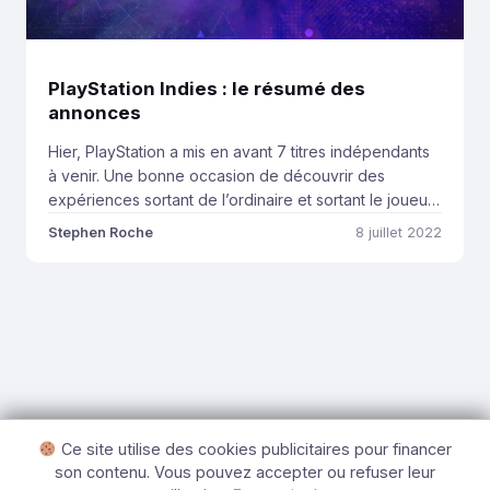
PlayStation Indies : le résumé des
annonces
Hier, PlayStation a mis en avant 7 titres indépendants
à venir. Une bonne occasion de découvrir des
expériences sortant de l’ordinaire et sortant le joueur
de sa zone de confort. À travers cet article, nous
Stephen Roche
8 juillet 2022
reviendrons sur l’ensemble des présentations
publiées sur le PlayStation Blog lors de ce PlayStation
Indies. Sea of Stars, hommage aux […]
Ce site utilise des cookies publicitaires pour financer
son contenu. Vous pouvez accepter ou refuser leur