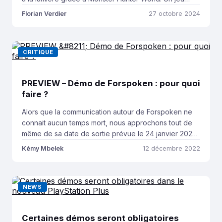
pensé pour un nouveau public, plus accessible, plus
Florian Verdier
27 octobre 2024
beau, plus grand, qui concrétisa son ambition en étant
nommé dans la shortlist des GOTY aux Game Awards
2018, […]
CRITIQUE
PREVIEW – Démo de Forspoken : pour quoi
faire ?
Alors que la communication autour de Forspoken ne
connait aucun temps mort, nous approchons tout de
même de sa date de sortie prévue le 24 janvier 2023.
L’occasion pour Square Enix et PlayStation d’annoncer
Kémy Mbelek
12 décembre 2022
lors des Game Awards la disponibilité immédiate d’une
démo jouable, exclusivement sur PlayStation 5. Bien
qu’elle ne représente pas la version […]
NEWS
Certaines démos seront obligatoires