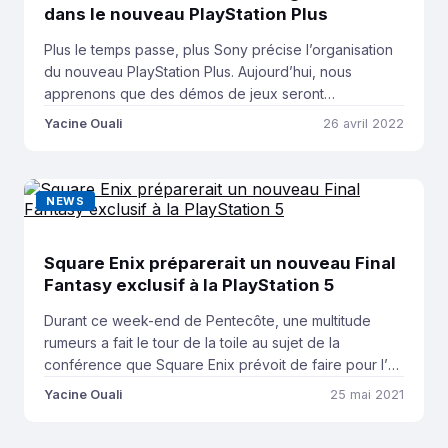
dans le nouveau PlayStation Plus
Plus le temps passe, plus Sony précise l’organisation
du nouveau PlayStation Plus. Aujourd’hui, nous
apprenons que des démos de jeux seront
obligatoires pour tous les développeurs dont le titre
Yacine Ouali
26 avril 2022
coûterait plus de 33 euros. Vous avez du mal à
comprendre ? Retrouvez toutes les explications ci-
dessous. PRÉCISION : Game Developer a indiqué que
NEWS
le prix […]
Square Enix préparerait un nouveau Final
Fantasy exclusif à la PlayStation 5
Durant ce week-end de Pentecôte, une multitude
rumeurs a fait le tour de la toile au sujet de la
conférence que Square Enix prévoit de faire pour l’E3
2021. Alors que les fuites en amont de la grand messe
Yacine Ouali
25 mai 2021
du jeu vidéo concernent généralement des éditeurs
comme Ubisoft, on apprend cette fois que Square