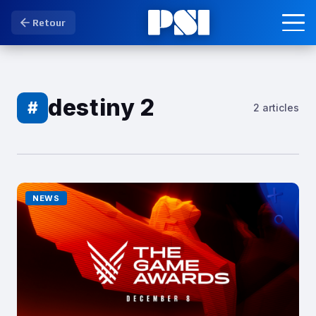
Retour
destiny 2
#
2 articles
NEWS