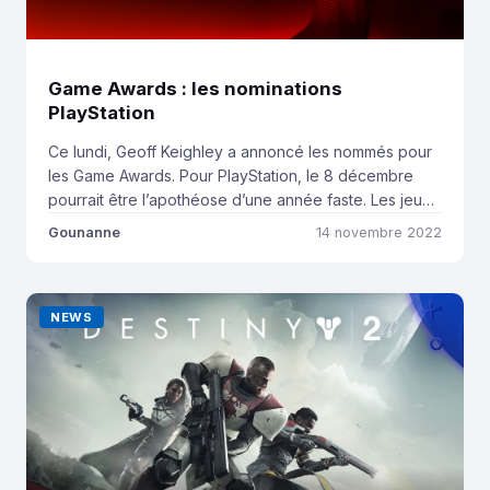
Game Awards : les nominations
PlayStation
Ce lundi, Geoff Keighley a annoncé les nommés pour
les Game Awards. Pour PlayStation, le 8 décembre
pourrait être l’apothéose d’une année faste. Les jeux
exclusifs à PlayStation, mais pas seulement, ont
Gounanne
14 novembre 2022
multiplié les nominations notamment pour le titre de
« Jeu de l’année ». Découvrez dans cet article dans
quelles catégories les exclusivités PlayStation ont été
NEWS
[…]