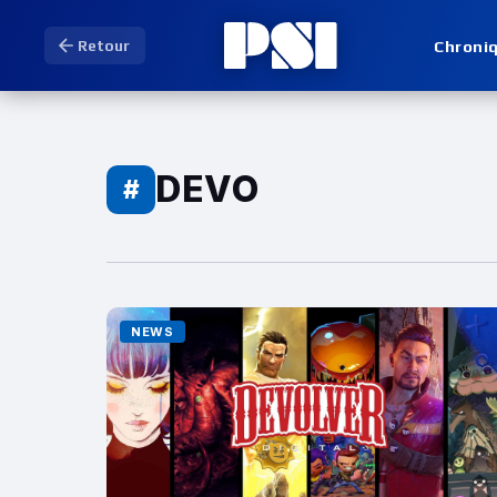
Chroni
Retour
DEVO
#
NEWS