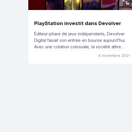
PlayStation investit dans Devolver
Éditeur-phare de jeux indépendants, Devolver
Digital faisait son entrée en bourse aujourd’hui.
Avec une cotation colossale, la société attire
inévitablement les investisseurs, dont Sony
4 novembre 2021
Interactive Entertainment. Devolver Digiral cotée
à près d’1 milliard de dollars Active à la fois dans
l’industrie cinématographique et vidéoludique, la
société Devolver Digital est connue des joueurs
et des joueuses […]