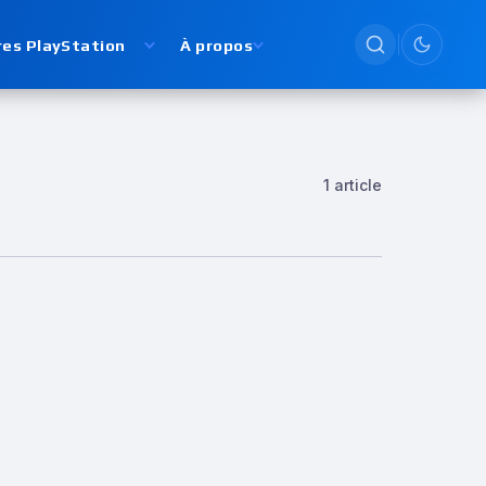
res PlayStation
À propos
Passer en
1 article