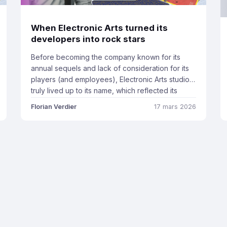
When Electronic Arts turned its
developers into rock stars
Before becoming the company known for its
annual sequels and lack of consideration for its
players (and employees), Electronic Arts studio
truly lived up to its name, which reflected its
ambition to create electronic art. Founded in
Florian Verdier
17 mars 2026
1982 by a dreamer named Trip Hawkins, a
defector from Apple, and initially renamed
Amazin’ Games, the company’s […]