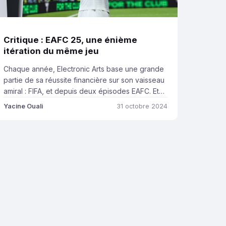
Critique : EAFC 25, une énième
itération du même jeu
Chaque année, Electronic Arts base une grande
partie de sa réussite financière sur son vaisseau
amiral : FIFA, et depuis deux épisodes EAFC. Et
systématiquement, l’essai est transformé, le jeu
Yacine Ouali
31 octobre 2024
se vend par palettes (en particulier sur
PlayStation) et les exercices fiscaux sont
bouclés haut la main. Tout ceci satisfait
évidemment l’éditeur américain, qui plus est […]