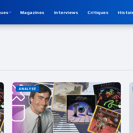
ques
Magazines
Interviews
Critiques
Histoi
ANALYSE