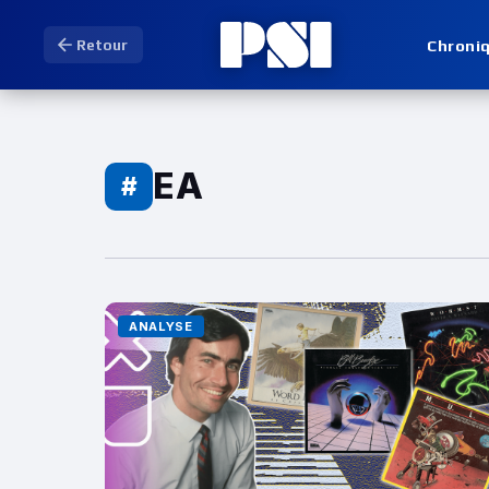
Chroni
Retour
EA
#
ANALYSE