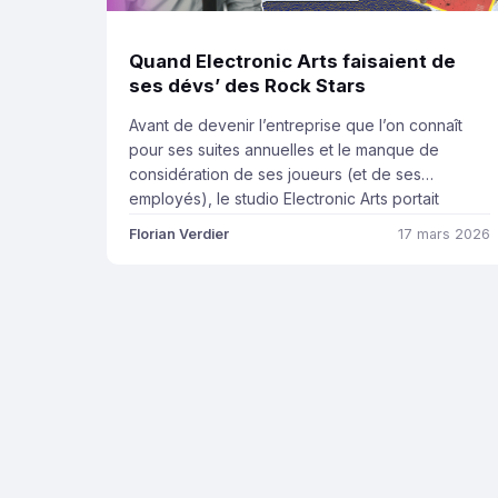
Quand Electronic Arts faisaient de
ses dévs’ des Rock Stars
Avant de devenir l’entreprise que l’on connaît
pour ses suites annuelles et le manque de
considération de ses joueurs (et de ses
employés), le studio Electronic Arts portait
réellement le nom de son ambition, faire de l’art
Florian Verdier
17 mars 2026
électronique. Fondé en 1982 par un doux rêveur
du nom de Trip Hawkins, transfuge d’Apple, et
d’abord renommé […]