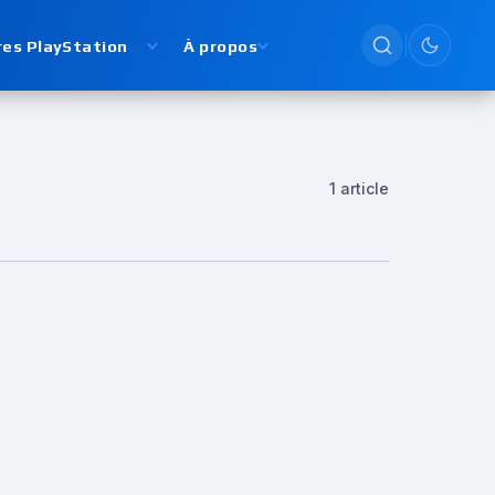
res PlayStation
À propos
Passer en
1 article