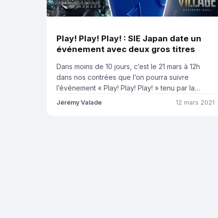
Play! Play! Play! : SIE Japan date un
événement avec deux gros titres
Dans moins de 10 jours, c’est le 21 mars à 12h
dans nos contrées que l’on pourra suivre
l’événement « Play! Play! Play! » tenu par la
branche japonaise de PlayStation. Et croyez-
Jérémy Valade
12 mars 2021
nous, il faudra au moins y jeter un oeil car un ou
deux titres présents devraient vous motiver… Le
lien est là, vous n’aurez qu’à […]