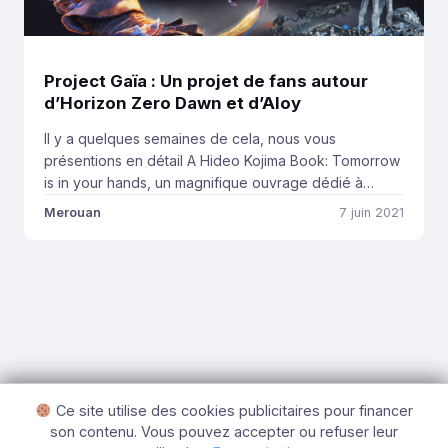
Project Gaïa : Un projet de fans autour
d’Horizon Zero Dawn et d’Aloy
Il y a quelques semaines de cela, nous vous
présentions en détail A Hideo Kojima Book: Tomorrow
is in your hands, un magnifique ouvrage dédié à
Death Stranding et signé Tarak Chami, que vous
Merouan
7 juin 2021
pouvez d’ailleurs suivre ici sur son compte Twitter. Et
si nous vous en reparlons aujourd’hui, c’est parce que
l’auteur est déjà […]
Ce site utilise des cookies publicitaires pour financer
son contenu. Vous pouvez accepter ou refuser leur