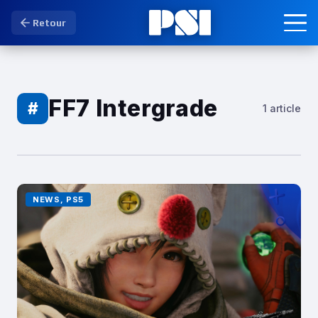
Retour
FF7 Intergrade
#
1 article
NEWS, PS5