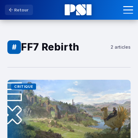
Retour
FF7 Rebirth
#
2 articles
CRITIQUE