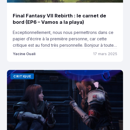
Final Fantasy VII Rebirth : le carnet de
bord (EP6 – Vamos a la playa)
Exceptionnellement, nous nous permettrons dans ce
papier d’écrire à la première personne, car cette
critique est au fond très personnelle. Bonjour à toutes
et à tous et merci de nous lire sur PlayStation Inside.
Yacine Ouali
17 mars 2025
C’est Yacine à la plume, rédacteur en chef et co-
fondateur. Bienvenue dans ce 6ème épisode du
carnet de bord de Final […]
CRITIQUE