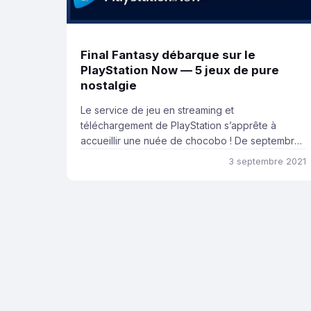
Final Fantasy débarque sur le
PlayStation Now — 5 jeux de pure
nostalgie
Le service de jeu en streaming et
téléchargement de PlayStation s’apprête à
accueillir une nuée de chocobo ! De septembre
2021 à janvier 2022, ce ne sont pas moins de
3 septembre 2021
cinq jeux Final Fantasy qui s’ajouteront au
catalogue de le PlayStation Now. Cette initiative
souligne encore le lien entre la licence et le
consolier japonais. La […]