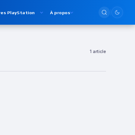
res PlayStation
À propos
Passer en
1 article