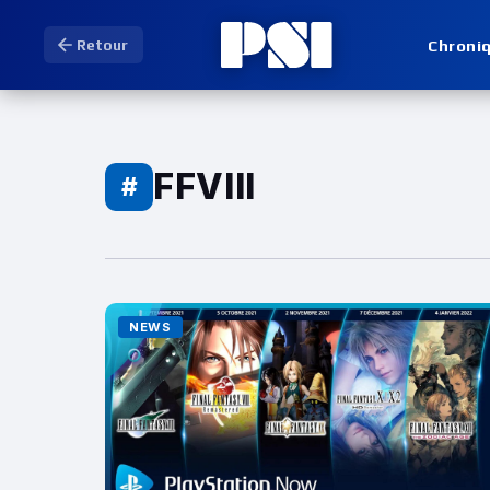
Chroni
Retour
FFVIII
#
NEWS