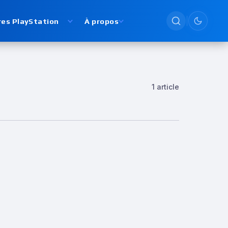
res PlayStation
À propos
Passer en
1 article