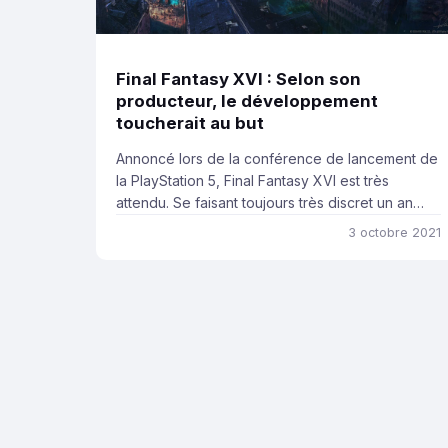
Final Fantasy XVI : Selon son
producteur, le développement
toucherait au but
Annoncé lors de la conférence de lancement de
la PlayStation 5, Final Fantasy XVI est très
attendu. Se faisant toujours très discret un an
après, Naoki Yoshida, le producteur du jeu, s’est
3 octobre 2021
prononcé lors du Tokyo Game Show sur
l’avancement du développement. À l’approche
du week-end du Tokyo Game Show, nous
n’étions pas sûrs d’entendre […]