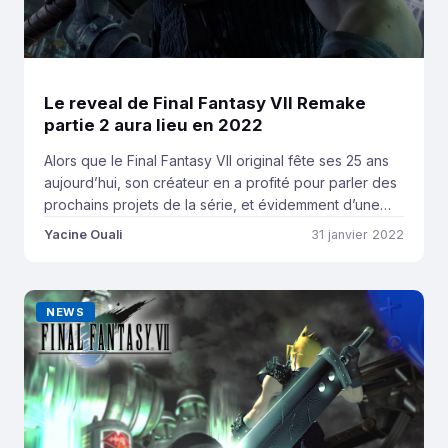
Le reveal de Final Fantasy VII Remake
partie 2 aura lieu en 2022
Alors que le Final Fantasy VII original fête ses 25 ans
aujourd’hui, son créateur en a profité pour parler des
prochains projets de la série, et évidemment d’une
deuxième partie de Final Fantasy VII Remake que tout
Yacine Ouali
31 janvier 2022
le monde attend. Voici ce qu’il faut en retenir. En cette
année 2021, l’actualité sur la franchise Final […]
NEWS