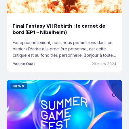
Final Fantasy VII Rebirth : le carnet de
bord (EP1 – Nibelheim)
Exceptionnellement, nous nous permettrons dans ce
papier d’écrire à la première personne, car cette
critique est au fond très personnelle. Bonjour à toutes
et à tous et merci de nous lire sur PlayStation Inside.
Yacine Ouali
29 mars 2024
C’est Yacine à la plume, rédacteur en chef et co-
fondateur. Bienvenue dans ce carnet de bord de Final
Fantasy VII Rebirth, […]
NEWS