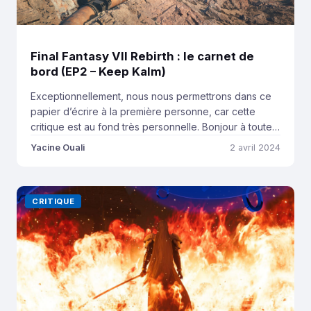
Final Fantasy VII Rebirth : le carnet de
bord (EP2 – Keep Kalm)
Exceptionnellement, nous nous permettrons dans ce
papier d’écrire à la première personne, car cette
critique est au fond très personnelle. Bonjour à toutes
et à tous et merci de nous lire sur PlayStation Inside.
Yacine Ouali
2 avril 2024
C’est Yacine à la plume, rédacteur en chef et co-
fondateur. Bienvenue dans ce 2ème épisode du
carnet de bord de Final […]
CRITIQUE