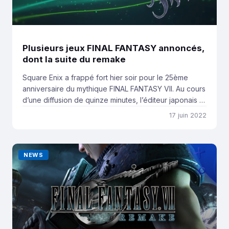
Plusieurs jeux FINAL FANTASY annoncés,
dont la suite du remake
Square Enix a frappé fort hier soir pour le 25ème
anniversaire du mythique FINAL FANTASY VII. Au cours
d’une diffusion de quinze minutes, l’éditeur japonais a
dégainé de nombreuses bandes-annonces
17 juin 2022
concernant les prochains jeux à venir dans l’univers
de FF VII. Et oui, FF VII REMAKE Part. 2 était bien
présent. Animée par Yoshinori Kitase […]
NEWS