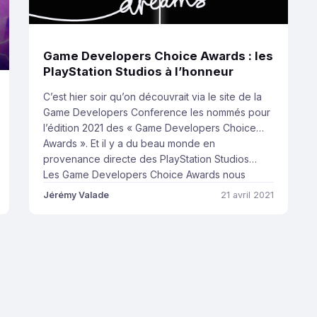
Game Developers Choice Awards : les
PlayStation Studios à l’honneur
C’est hier soir qu’on découvrait via le site de la
Game Developers Conference les nommés pour
l’édition 2021 des « Game Developers Choice
Awards ». Et il y a du beau monde en
provenance directe des PlayStation Studios…
Les Game Developers Choice Awards nous
donnent rendez-vous lors de la GDC annuelle, le
Jérémy Valade
21 avril 2021
21 juillet. C’est d’ailleurs la […]