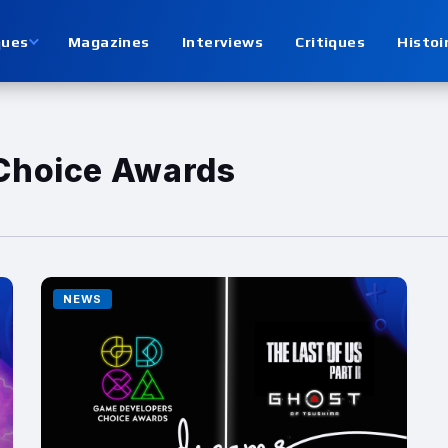
ques
Magazines
Interviews
Critiques
Histoi
Choice Awards
NEWS