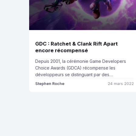
GDC : Ratchet & Clank Rift Apart
encore récompensé
Depuis 2001, la cérémonie Game Developers
Choice Awards (GDCA) récompense les
développeurs se distinguant par des
productions innovantes. L’originalité de ces prix
Stephen Roche
24 mars 2022
étant que ce sont les développeurs eux-mêmes
qui décernent les prix à travers l’International
Game Developers Association. Une bonne
occasion de revenir ensemble sur les jeux qui
ont marqué l’industrie du point de […]