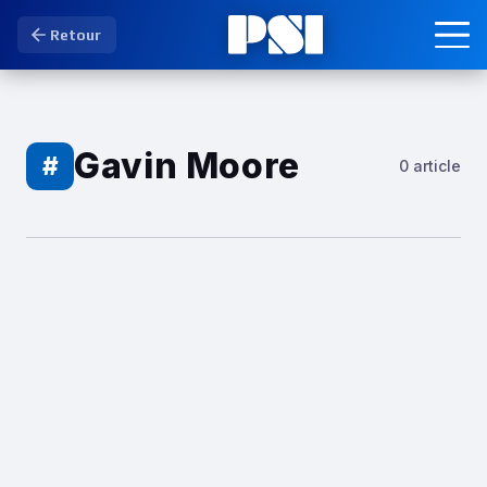
Retour
Gavin Moore
#
0 article