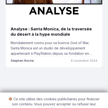
Analyse : Santa Monica, de la traversée
du désert à la hype mondiale
Mondialement connu pour sa licence God of War,
Santa Monica est un studio de développement
appartenant à PlayStation depuis sa fondation en
1999. Particulièrement appréciée et réputée depuis
Stephen Roche
6 novembre 2024
son commencement en 2005 sur PlayStation 2, God of
War a su se faire une place importante dans le
paysage vidéoludique en tant que licence phare de
[…]
Ce site utilise des cookies publicitaires pour financer
son contenu. Vous pouvez accepter ou refuser leur