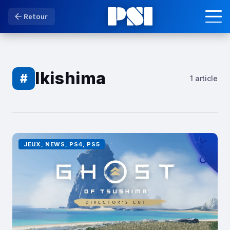
Retour
Ikishima
#
1 article
JEUX, NEWS, PS4, PS5