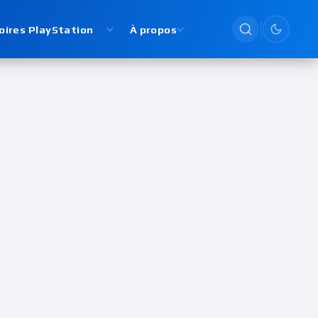
oires PlayStation
À propos
Passer en