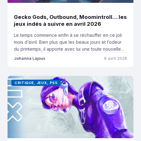
Gecko Gods, Outbound, Moomintroll… les
jeux indés à suivre en avril 2026
Le temps commence enfin à se réchauffer en ce joli
mois d’avril. Bien plus que les beaux jours et l’odeur
du printemps, il apporte avec lui une toute nouvelle
sélection de jeux indépendants à découvrir ces
Johanna Lajoux
6 avril 2026
prochaines semaines. Après la fournée de mars, je
vous emmène à la rencontre des plats colorés d’un
restaurant de grand-mère, […]
CRITIQUE, JEUX, PS5