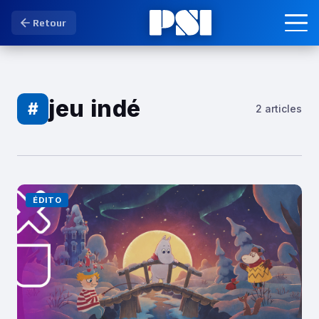
Retour
jeu indé
#
2 articles
ÉDITO