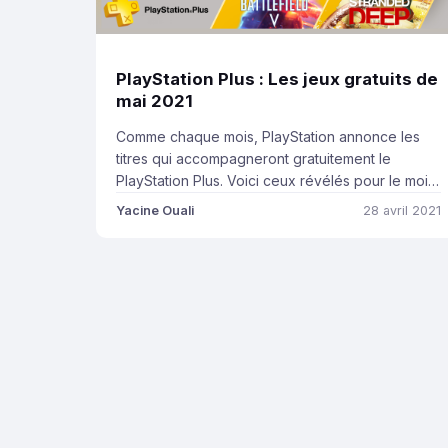
PlayStation Plus : Les jeux gratuits de
mai 2021
Comme chaque mois, PlayStation annonce les
titres qui accompagneront gratuitement le
PlayStation Plus. Voici ceux révélés pour le mois
de mai 2021. Voici la liste des jeux gratuits sur le
Yacine Ouali
28 avril 2021
PlayStation Plus à partir du 4 mai: Battlefield V
Wreckfest (pour les possesseurs de PS5
seulement) Stranded Deep Concernant
Wreckfest, il ne sera téléchargeable que […]