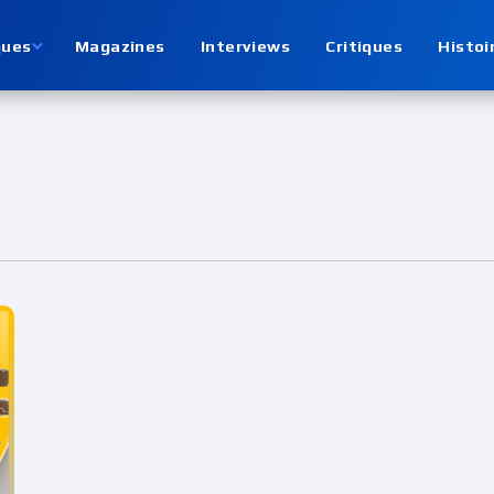
ques
Magazines
Interviews
Critiques
Histoi