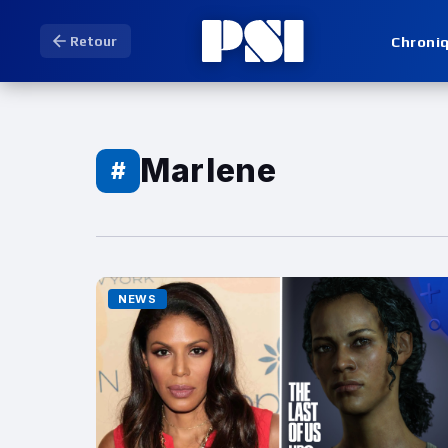
Chroni
Retour
Marlene
#
NEWS