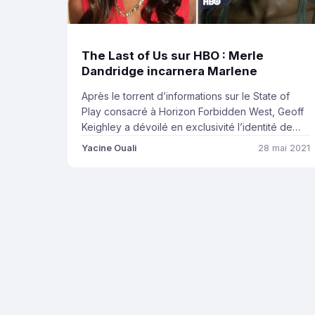
The Last of Us sur HBO : Merle
Dandridge incarnera Marlene
Après le torrent d’informations sur le State of
Play consacré à Horizon Forbidden West, Geoff
Keighley a dévoilé en exclusivité l’identité de
l’actrice qui incarnera le personnage de Marlene
Yacine Ouali
28 mai 2021
dans la série télévisée The Last of Us sur HBO : il
s’agira de Merle Dandridge, qui interprétait déjà
Marlene dans les jeux. Voici plus d’informations
[…]