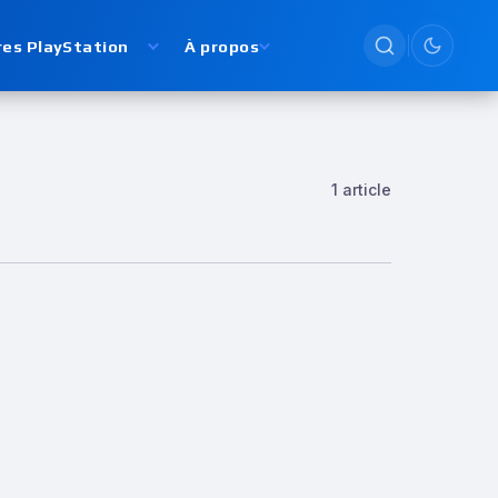
res PlayStation
À propos
Passer en
1 article