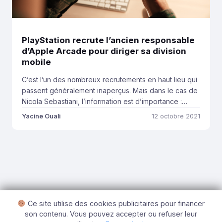
PlayStation recrute l’ancien responsable
d’Apple Arcade pour diriger sa division
mobile
C’est l’un des nombreux recrutements en haut lieu qui
passent généralement inaperçus. Mais dans le cas de
Nicola Sebastiani, l’information est d’importance :
engagé dans une réelle stratégie de globalisation de
Yacine Ouali
12 octobre 2021
sa branche gaming (séries, films, consoles, mobiles,
comics…), Sony s’arroge, avec l’ancien directeur
d’Apple Arcade, une addition de choix pour faire un
vrai impact […]
Ce site utilise des cookies publicitaires pour financer
son contenu. Vous pouvez accepter ou refuser leur