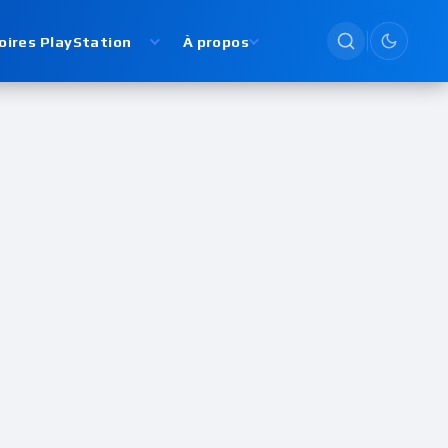
oires PlayStation
À propos
Passer en