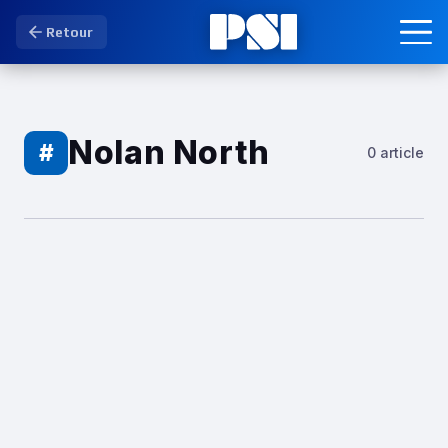
Retour
Nolan North
#
0 article