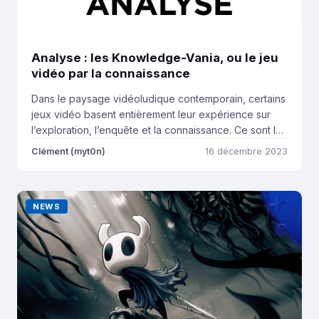
Analyse : les Knowledge-Vania, ou le jeu
vidéo par la connaissance
Dans le paysage vidéoludique contemporain, certains
jeux vidéo basent entièrement leur expérience sur
l’exploration, l’enquête et la connaissance. Ce sont les
Knowledge-Vania. Aussi rares que complexes, ils sont
Clément (myt0n)
16 décembre 2023
une véritable bouffée d’air frais au milieu des grosses
productions plus traditionnelles. Dans cette analyse,
nous allons voir les éléments qui définissent le genre
NEWS
pour ensuite essayer […]