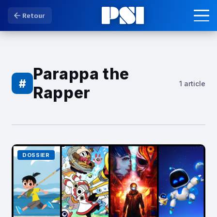
Retour
Parappa the
#
1 article
Rapper
DOSSIER