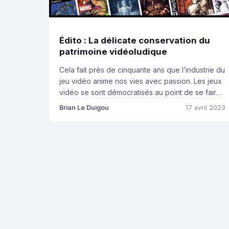
Édito : La délicate conservation du
patrimoine vidéoludique
Cela fait près de cinquante ans que l’industrie du
jeu vidéo anime nos vies avec passion. Les jeux
vidéo se sont démocratisés au point de se faire
une place de choix dans de nombreux foyers. Ils
Brian Le Duigou
17 avril 2023
sont l’un des produits culturels consommés de
manière courante par les Français, au même titre
que la musique, les […]