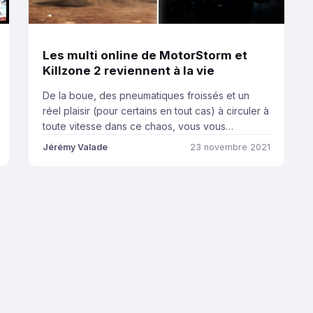
Les multi online de MotorStorm et
Killzone 2 reviennent à la vie
De la boue, des pneumatiques froissés et un
réel plaisir (pour certains en tout cas) à circuler à
toute vitesse dans ce chaos, vous vous
souvenez forcément de MotorStorm. Si la
Jérémy Valade
23 novembre 2021
licence a eu le droit à deux autres épisodes,
c’est à n’en point douter le premier qui marqua le
plus les joueurs sur PlayStation […]