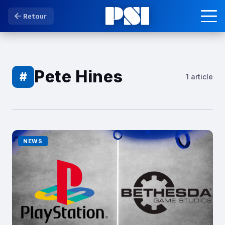
Retour
Pete Hines
#
1 article
NEWS