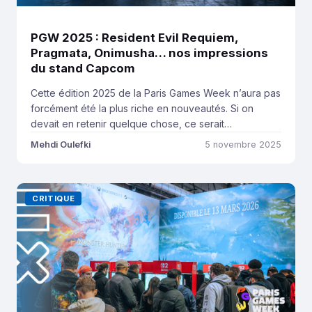
PGW 2025 : Resident Evil Requiem,
Pragmata, Onimusha… nos impressions
du stand Capcom
Cette édition 2025 de la Paris Games Week n’aura pas
forcément été la plus riche en nouveautés. Si on
devait en retenir quelque chose, ce serait
probablement plus pour le concert de Clair Obscur et
Mehdi Oulefki
5 novembre 2025
le stand Capcom que pour tout le reste du salon. Une
saison plus proche de l’année de transition, là pour
[…]
CRITIQUE