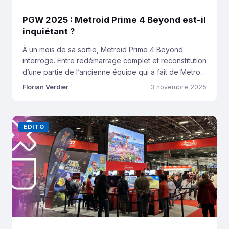
PGW 2025 : Metroid Prime 4 Beyond est-il
inquiétant ?
À un mois de sa sortie, Metroid Prime 4 Beyond
interroge. Entre redémarrage complet et reconstitution
d’une partie de l’ancienne équipe qui a fait de Metroid
Prime une licence favorite à la grande surprise de
Florian Verdier
3 novembre 2025
beaucoup de gens, la sérénité ne semble pas être
très présente. Mais au-delà de ça, doit-on s’inquiéter
pour Metroid Prime […]
ÉDITO