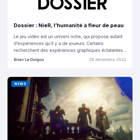
Dossier : NieR, l’humanité à fleur de peau
Le jeu vidéo est un univers riche, qui propose autant
d’expériences qu’il y a de joueurs. Certains
recherchent des expériences graphiques éclatantes,
portées par des histoires grandiloquentes, quand
Brian Le Duigou
28 décembre 2022
d’autres s’intéressent principalement au gameplay.
Dans cet océan créatif, certains développeurs tentent
d’apporter des réflexions philosophiques en
NEWS
exploitant le caractère ludique de leur discipline.
Hideo Kojima, célèbre […]