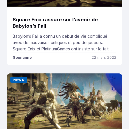
Square Enix rassure sur l’avenir de
Babylon’s Fall
Babylon’s Fall a connu un début de vie compliqué,
avec de mauvaises critiques et peu de joueurs.
Square Enix et PlatinumGames ont insisté sur le fait
que le développement de Babylon’s Fall n’est pas en
Gounanne
22 mars 2022
danger. Noté 42/100 sur OpenCritic et Metacritic,
Babylon’s Fall est le jeu le moins bien noté
actuellement sur PS5. Il a aussi la pire note pour […]
NEWS