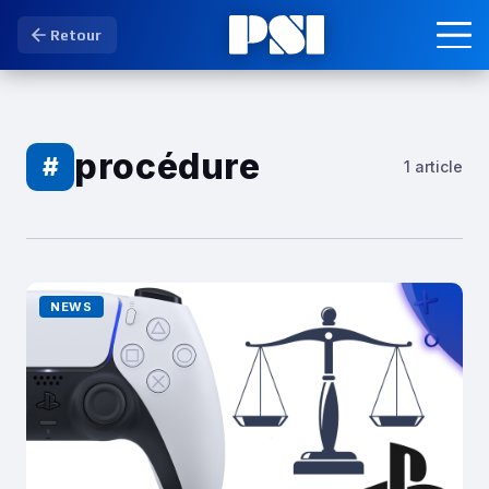
Retour
procédure
#
1 article
NEWS