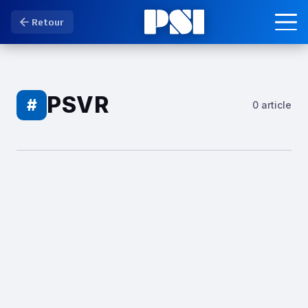
Retour
PSVR
#
0 article