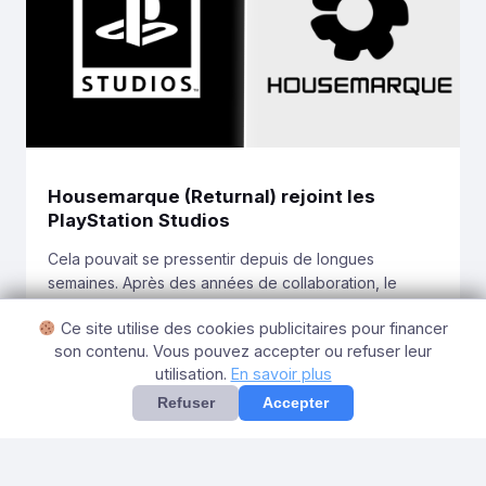
Housemarque (Returnal) rejoint les
PlayStation Studios
Cela pouvait se pressentir depuis de longues
semaines. Après des années de collaboration, le
studio Housemarque vient officiellement d’être
Ce site utilise des cookies publicitaires pour financer
racheté par PlayStation. Alors que le studio avait
Merouan
29 juin 2021
son contenu. Vous pouvez accepter ou refuser leur
accompagné le lancement de la PlayStation 4 avec
utilisation.
En savoir plus
Resogun, en 2013, le studio finlandais était de
nouveau présent aux côtés de PlayStation pour
Refuser
Accepter
accompagner les premiers mois de […]