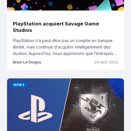
PlayStation acquiert Savage Game
Studios
PlayStation n’a peut-être pas un compte en banque
illimité, mais continue d’acquérir intelligemment des
studios. Aujourd’hui, nous apprenons que l’entreprise
japonaise vient de signer un accord définitif
Brian Le Duigou
29 août 2022
concernant l’achat de Savage Game Studios. Cette
nouvelle acquisition permet à Sony de s’implanter un
peu plus dans l’univers des jeux mobiles, ce studio
NEWS
étant spécialisé dans le […]