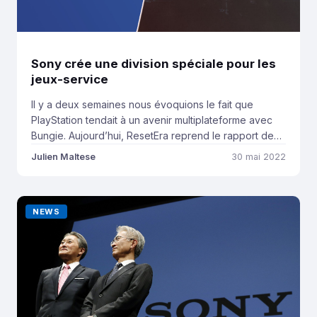
Sony crée une division spéciale pour les
jeux-service
Il y a deux semaines nous évoquions le fait que
PlayStation tendait à un avenir multiplateforme avec
Bungie. Aujourd’hui, ResetEra reprend le rapport de
Sony sur les relations avec les investisseurs en
Julien Maltese
30 mai 2022
portant à notre connaissance le plan d’intégration de
Bungie. Nous savons dores et déjà que le géant
japonais souhaite utiliser l’expertise de Bungie […]
NEWS