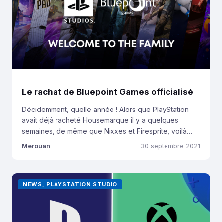
Le rachat de Bluepoint Games officialisé
Décidemment, quelle année ! Alors que PlayStation
avait déjà racheté Housemarque il y a quelques
semaines, de même que Nixxes et Firesprite, voilà
que le constructeur japonais a décidé de poursuivre
Merouan
30 septembre 2021
sur sa lancée en ce jeudi 30 septembre en annonçant
un nouveau rachat, celui de Bluepoint… Et oui, encore.
Alors que nous pouvions peut-être […]
NEWS, PLAYSTATION STUDIO