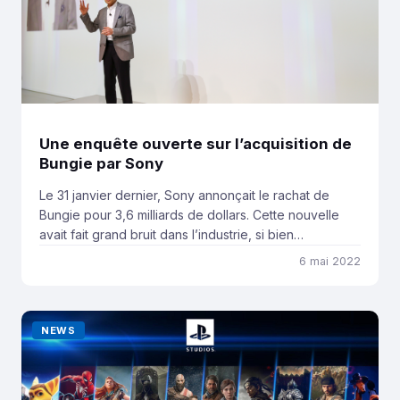
Une enquête ouverte sur l’acquisition de
Bungie par Sony
Le 31 janvier dernier, Sony annonçait le rachat de
Bungie pour 3,6 milliards de dollars. Cette nouvelle
avait fait grand bruit dans l’industrie, si bien
qu’aujourd’hui la Federal Trade Commission
6 mai 2022
commence à enquêter sur le projet d’acquisition de la
firme japonaise. Selon le journal « The Information« ,
la Federal Trade Commission (FTC), une organisation
NEWS
américaine surveillant […]