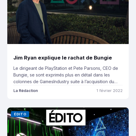
Jim Ryan explique le rachat de Bungie
Le dirigeant de PlayStation et Pete Parsons, CEO de
Bungie, se sont exprimés plus en détail dans les
colonnes de GamesIndustry suite à l’acquisition du
studio. Et Jim Ryan prévient : PlayStation ne s’arrêtera
La Rédaction
1 février 2022
pas là. Bungie, un studio à part chez PlayStation Il
s’agit là de la 6ème acquisition de Sony Interactive
Entertainment en […]
ÉDITO