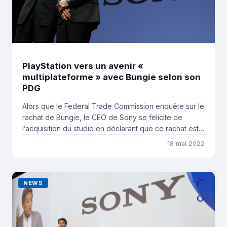
PlayStation vers un avenir «
multiplateforme » avec Bungie selon son
PDG
Alors que le Federal Trade Commission enquête sur le
rachat de Bungie, le CEO de Sony se félicite de
l’acquisition du studio en déclarant que ce rachat est
« un grand pas en avant dans un futur
18 mai 2022
multiplateforme ». En janvier dernier, Sony rachetait
Bungie pour un peu plus de 3,6 milliards de dollars.
Lors de l’annonce […]
NEWS