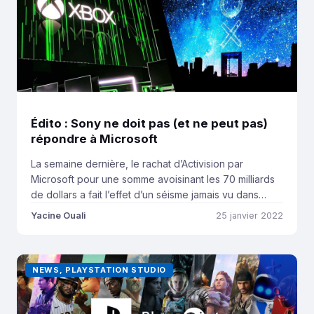
Édito : Sony ne doit pas (et ne peut pas)
répondre à Microsoft
La semaine dernière, le rachat d’Activision par
Microsoft pour une somme avoisinant les 70 milliards
de dollars a fait l’effet d’un séisme jamais vu dans
l’industrie du jeu vidéo. En s’arrogeant les droits
Yacine Ouali
25 janvier 2022
d’exclusivité des licences d’Activision (sauf Call of
Duty, qui devrait rester multi-plateformes selon Phil
Spencer), Microsoft place ses consoles Xbox et le
NEWS, PLAYSTATION STUDIO
[…]