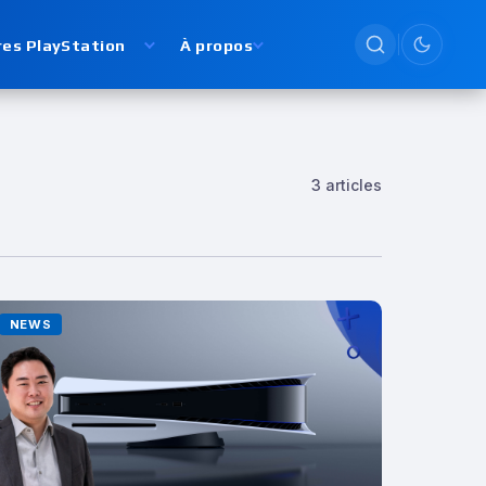
res PlayStation
À propos
Passer en
3 articles
NEWS