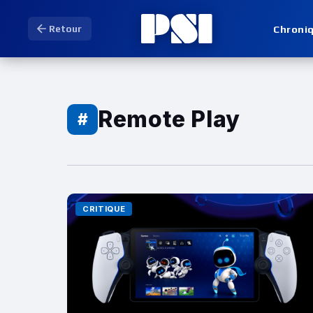
Chroni
Retour
Remote Play
#
CRITIQUE