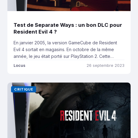
Test de Separate Ways : un bon DLC pour
Resident Evil 4 ?
En janvier 2005, la version GameCube de Resident
Evil 4 sortait en magasins. En octobre de la même
année, le jeu était porté sur PlayStation 2. Cette
version était inférieure sur le plan visuel. Avec des
Locus
26 septembre 2023
graphismes moins nets et une gestion des éclairages
moins poussée, le portage faisait pâle figure.
Néanmoins, un argument de […]
CRITIQUE