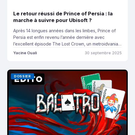
Le retour réussi de Prince of Persia : la
marche à suivre pour Ubisoft ?
Après 14 longues années dans les limbes, Prince of
Persia est enfin revenu l’année dernière avec
l’excellent épisode The Lost Crown, un metroidvania
développé par Ubisoft Montpellier et récompensé du
Yacine Ouali
30 septembre 2025
titre de « Jeu de l’année » aux Pégases. Cette année,
ce fut le tour il y a quelques jours à peine du studio
bordelais Evil Empire, […]
DOSSIER