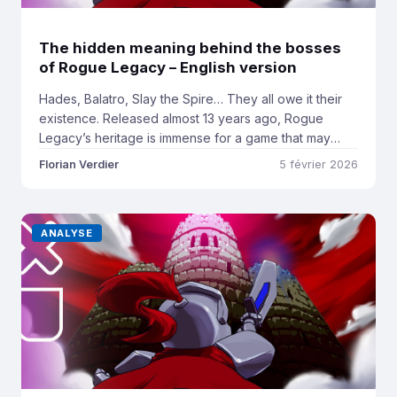
The hidden meaning behind the bosses
of Rogue Legacy – English version
Hades, Balatro, Slay the Spire… They all owe it their
existence. Released almost 13 years ago, Rogue
Legacy’s heritage is immense for a game that may
seem obscure today. It was the first to popularise the
Florian Verdier
5 février 2026
concept of permanent progression in Roguelite
games, through a genealogical system where the goal
was to avenge the death […]
ANALYSE