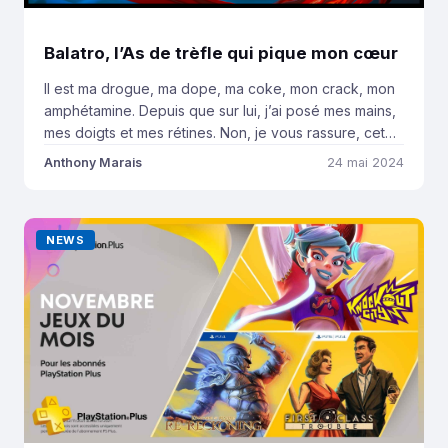
Balatro, l’As de trèfle qui pique mon cœur
Il est ma drogue, ma dope, ma coke, mon crack, mon
amphétamine. Depuis que sur lui, j’ai posé mes mains,
mes doigts et mes rétines. Non, je vous rassure, cet
article ne sera pas jonché de rimes. Pourtant, Balatro
Anthony Marais
24 mai 2024
est le genre de muses qui nous inspire les plus belles
sérénades. Balatro, est ce que […]
NEWS