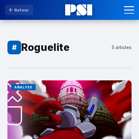
Retour
Roguelite
#
5 articles
ANALYSE