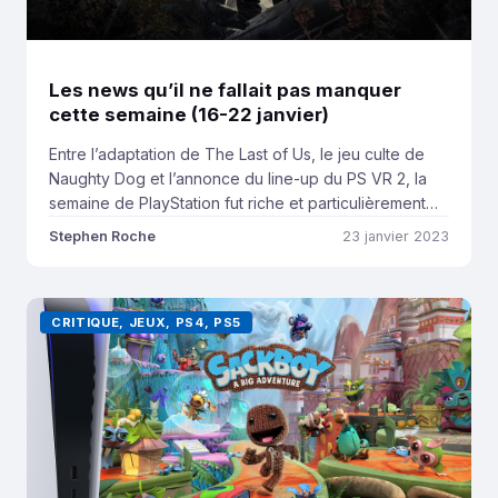
Les news qu’il ne fallait pas manquer
cette semaine (16-22 janvier)
Entre l’adaptation de The Last of Us, le jeu culte de
Naughty Dog et l’annonce du line-up du PS VR 2, la
semaine de PlayStation fut riche et particulièrement
plaisante. Voici les news qu’il ne fallait pas manquer.
Stephen Roche
23 janvier 2023
Les infos indispensables Attendu depuis de longs
mois, HBO a enfin diffusé le premier épisode de la […]
CRITIQUE, JEUX, PS4, PS5