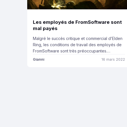
Les employés de FromSoftware sont
mal payés
Malgré le succès critique et commercial d’Elden
Ring, les conditions de travail des employés de
FromSoftware sont très préoccupantes.
Cependant, ces résultats sont aussi à prendre
Gianni
16 mars 2022
avec vigilance. Nous vous disons tout ce qu’il
faut savoir dans cet article. Comme nous
pouvons le constater sur le graphique ci-dessus,
certaines notes sont extrêmement
préoccupantes. Par exemple, […]