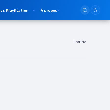
res PlayStation
À propos
Passer en
1 article