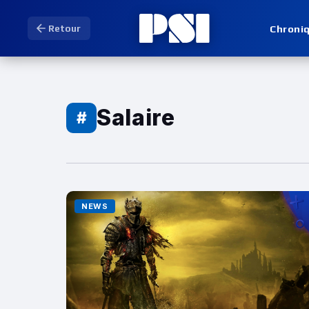
Chroni
Retour
Salaire
#
NEWS