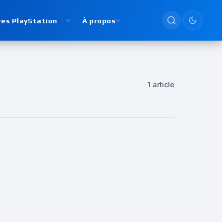
res PlayStation
À propos
Passer en
1 article