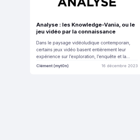
Analyse : les Knowledge-Vania, ou le
jeu vidéo par la connaissance
Dans le paysage vidéoludique contemporain,
certains jeux vidéo basent entièrement leur
expérience sur l’exploration, l’enquête et la
connaissance. Ce sont les Knowledge-Vania.
Clément (myt0n)
16 décembre 2023
Aussi rares que complexes, ils sont une véritable
bouffée d’air frais au milieu des grosses
productions plus traditionnelles. Dans cette
analyse, nous allons voir les éléments qui
définissent le genre pour ensuite essayer […]