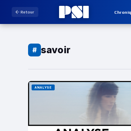
Chroni
Retour
savoir
#
ANALYSE