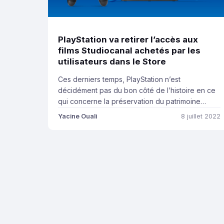
PlayStation va retirer l’accès aux
films Studiocanal achetés par les
utilisateurs dans le Store
Ces derniers temps, PlayStation n’est
décidément pas du bon côté de l’histoire en ce
qui concerne la préservation du patrimoine
vidéoludique. Entre l’impossibilité d’émuler à
Yacine Ouali
8 juillet 2022
100% des jeux PS3 et l’absence de CD physique
dans les éditions collector et Jötnar de God of
War Ragnarok, la firme japonaise fait fort. Mais
cette fois, elle fait […]