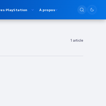
res PlayStation
À propos
Passer en
1 article