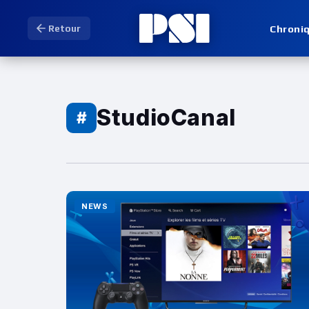
Chroni
Retour
StudioCanal
#
NEWS