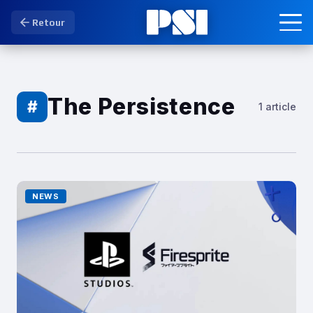
Retour
The Persistence
#
1 article
NEWS