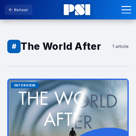
Retour
The World After
#
1 article
INTERVIEW