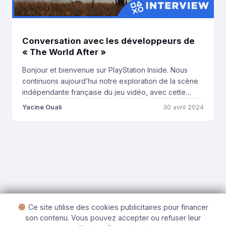
Conversation avec les développeurs de
« The World After »
Bonjour et bienvenue sur PlayStation Inside. Nous
continuons aujourd’hui notre exploration de la scène
indépendante française du jeu vidéo, avec cette
interview du studio Burning Sunset, développeur de
Yacine Ouali
30 avril 2024
The World After. Le titre, sorti en 5 mai 2021, avait
impressionné par le travail sur la Full Motion Video, un
genre assez peu utilisé en France. […]
Ce site utilise des cookies publicitaires pour financer
son contenu. Vous pouvez accepter ou refuser leur