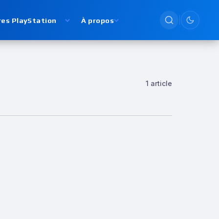
res PlayStation
À propos
Passer en
1 article