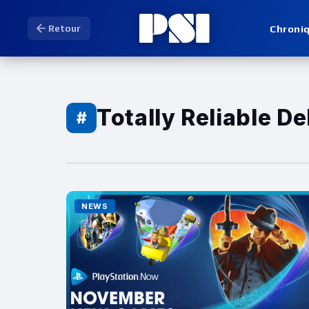
Chroni
Retour
Totally Reliable De
#
NEWS