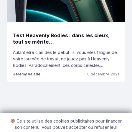
Test Heavenly Bodies : dans les cieux,
tout se mérite…
Autant être clair dès le début : si vous êtes fatigué de
votre journée de travail, ne jouez pas à Heavenly
Bodies. Paradoxalement, ces corps célestes
dégagent parfois quelque chose d’incroyablement
Jérémy Valade
6 décembre 2021
relaxant, collant parfaitement aux images que l’on
peut idylliser de l’espace. Mais seulement quand le
personnage va là où l’on veut qu’il se rende. […]
Ce site utilise des cookies publicitaires pour financer
son contenu. Vous pouvez accepter ou refuser leur