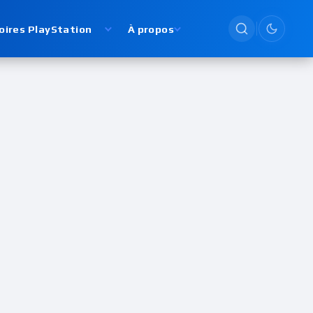
oires PlayStation
À propos
Passer en