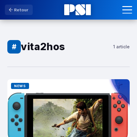
Retour
vita2hos
#
1 article
NEWS