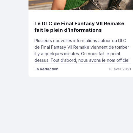
Le DLC de Final Fantasy VII Remake
fait le plein d’informations
Plusieurs nouvelles informations autour du DLC
de Final Fantasy VII Remake viennent de tomber
il y a quelques minutes. On vous fait le point
dessus. Tout d’abord, nous avons le nom officiel
de ce DLC, qui s’intitulera donc « Episode
La Rédaction
13 avril 2021
INTERmission« . En plus de ce nom, nous avons
la liste complète des doubleurs (version
anglaise) du […]