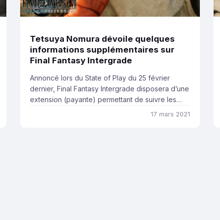
Tetsuya Nomura dévoile quelques
informations supplémentaires sur
Final Fantasy Intergrade
Annoncé lors du State of Play du 25 février
dernier, Final Fantasy Intergrade disposera d’une
extension (payante) permettant de suivre les
aventures de Yuffie. Tetsuya Nomura vient de
17 mars 2021
donner quelques informations supplémentaires
sur le personnage. Lors d’une interview
accordée à Famitsu, le producteur travaillant sur
Final Fantasy VII Remake a dévoilé de nouvelles
informations sur l’extension consacrée […]