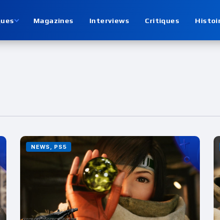
ques
Magazines
Interviews
Critiques
Histoi
NEWS, PS5