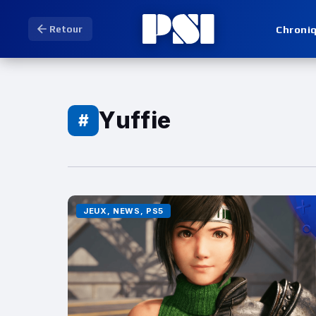
Chroni
Retour
Yuffie
#
JEUX, NEWS, PS5