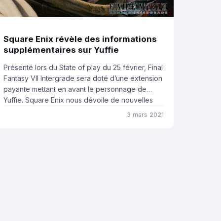
Square Enix révèle des informations
supplémentaires sur Yuffie
Présenté lors du State of play du 25 février, Final
Fantasy VII Intergrade sera doté d’une extension
payante mettant en avant le personnage de
Yuffie. Square Enix nous dévoile de nouvelles
images du personnage ainsi que des
3 mars 2021
informations supplémentaires sur son gameplay.
Pour commencer, le contenu lié à Yuffie sera
composé de deux chapitres. Ces […]