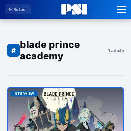
Retour
blade prince
#
1 article
academy
INTERVIEW