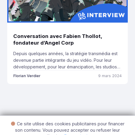
Conversation avec Fabien Thollot,
fondateur d’Angel Corp
Depuis quelques années, la stratégie transmédia est
devenue partie intégrante du jeu vidéo. Pour leur
développement, pour leur émancipation, les studios
n’hésitent pas à écrire, réaliser ou produire films,
Florian Verdier
9 mars 2024
séries, produits dérivés afin d’asseoir leur place sur le
marché. Si une telle stratégie ne date pas d’hier, la
multiplication de ces concepts a permis à […]
Ce site utilise des cookies publicitaires pour financer
son contenu. Vous pouvez accepter ou refuser leur